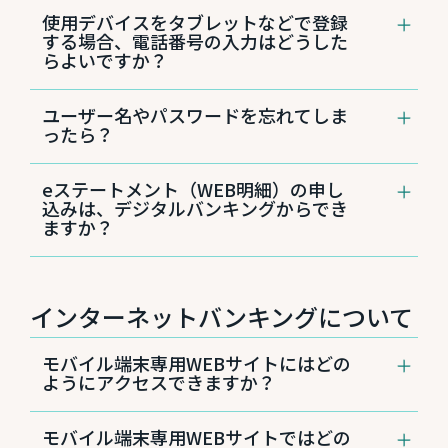
WEBブラウザでのインターネットバンキング、
安全なSSLプロトコルを使用。
使用デバイスをタブレットなどで登録
またはモバイルアプリをご利用の場合、ユーザ
モバイル端末にデータやアプリケーション
する場合、電話番号の入力はどうした
ー名・パスワード・セキュリティに関する質問
のページを保存せず、各ページをオンデマ
らよいですか？
への答えのすべてが正しく入力されていれば、
ンドでその都度、新規で読み込み。
どのモバイルデバイスからでもログインできま
モバイルログインを使用したセッションベ
ご自宅の電話番号、またはお持ちの携帯電話や
す。
ースの認証。モバイルPINコードやオンラ
ユーザー名やパスワードを忘れてしま
スマートフォンの電話番号をダミーで入力して
インバンキングと同じセキュリティインフ
ったら？
ください。
ラを使用し、ユーザー認証を実施。
間違ったパスワードが3回連続して入力さ
パスワードをお忘れの場合
れるとアカウントをロック。
eステートメント（WEB明細）の申し
ログイン画面の「Forgot Password」をク
ロックされた場合、デジタルバンキングで
込みは、デジタルバンキングからでき
リック
パスワードを変更するか、電話によるお問
ますか？
「Username」にユーザー名を入力し、メ
い合わせでリセットすることができます。
ールアドレスまたは生年月日を入力し、
モバイル端末が一定時間使われないとタイ
はい。WEBブラウザを使ったインターネットバ
「SUBMIT」をクリック
ムアウト。
ンキングにて、お手続きが可能です。詳しい手
ご登録のメールアドレスにパスワードリセ
順は、「eステートメント（WEB明細）の設定
インターネットバンキングについて
ットのメールが届くので、パスワード変更
方法」のページをご覧ください。
パソコンやスマートフォンが紛失または盗難に
の手続きを行ってください。
遭った場合は、デジタルバンキング上で登録解
モバイル端末専用WEBサイトにはどの
除をするか、または日本語
カスタマーサービス
ユーザー名をお忘れの場合
ようにアクセスできますか？
センター
808-544-5625までご連絡ください。
日本語
カスタマーサービスセンター
808-544-
「eステートメントの設定方法（個
すぐにアクセスを停止できます。
5625までご連絡ください。
スマートフォンやタブレット端末で、WEBブラ
人）」を見る
モバイル端末専用WEBサイトではどの
ウザ（Safari®やAndroid™デバイスのブラウザ
デジタルバンキングでの登録解除