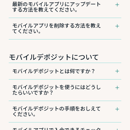
最新のモバイルアプリにアップデート
する方法を教えてください。
App Store®もGoogle Play™storeも、アップデ
モバイルアプリを削除する方法を教え
ートの利用可能時にお知らせ表示が出ます。お
てください。
客さまご自身でアップデートしていただけま
す。
Apple®デバイスの場合
ホーム画面からセントラル パシフィック
バンクのモバイルアプリのアイコンを長押
モバイルデポジットについて
しし、アイコンが揺れるのを待ちます。
アイコン左上に表示された「x」マークを
モバイルデポジットとは何ですか？
タップします。
関連するデータをすべて削除するかを尋ね
モバイルデポジットは、チェックのデポジット
るウィンドウが開くので、「削除」を選択
モバイルデポジットを使うにはどうし
（小切手の入金）をモバイルアプリを使って行
すると、デバイスからアプリケーションが
たらいいですか？
うサービスです。店舗に出向いたり、入金票を
削除されます。
記入することなく、いつでもどこでもお手続き
モバイルアプリをご利用中のお客さまは、メニ
が可能です。なお、モバイルデポジットはアプ
Android™デバイスの場合
モバイルデポジットの手順をおしえて
ューアイコンから「Deposit（入金）」をタッ
リでのみご利用いただけます。WEBブラウザを
Google Play™storeアプリを開きます。
ください。
プすればご利用をスタートできます。
使ったインターネットバンキングではご利用い
右上にあるプロフィールアイコンをタップ
モバイルアプリのダウンロードには、
ただけませんので、ご注意ください。
します。
CPBモバイルアプリをご利用中のお客さまは、
Android™デバイスは
Google Play™store
、
[アプリとデバイスの管理］→［管理］をタ
モバイルアプリで入金できるチェック