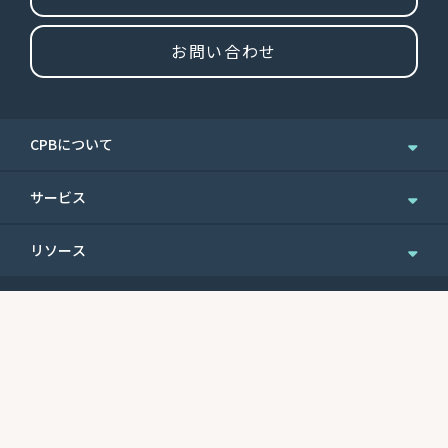
お問い合わせ
CPBについて
企業情報
サービス
ニュース＆お知らせ
個人のお客さま
リソース
IR情報
法人のお客さま
English Site
ニュースレターのご登録
Routing No.
Swift Code
ウェルスマネジメント
便利なフォーム
121301578
CEPBUS77
商業銀行サービス
最近の利率
サイトマップ