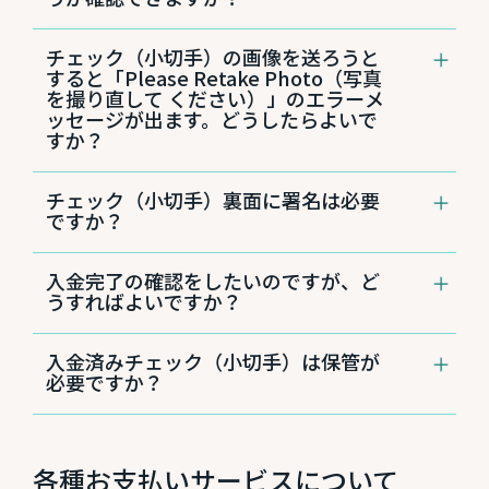
ポジットの操作をした場合は、翌営業日の入金
アプリには、チェックの画像が鮮明かどうか確
処理となります。 入金額は、銀行の入金保留手
チェック（小切手）の画像を送ろうと
認をする「事前画質審査処理機能」がありま
続きに従い、条件に応じた保留が個別に適用さ
すると「Please Retake Photo（写真
す。画像送信後、受理できない場合はエラーを
れます。
を撮り直して ください）」のエラーメ
お知らせするメッセージが表示されます。
ッセージが出ます。どうしたらよいで
すか？
チェックのサイズが規格外もしくは通常の形式
チェック（小切手）裏面に署名は必要
と異なる場合、アプリがチェックの画像を鮮明
ですか？
に読み取れないことが稀にあります。そのよう
３. 「Start deposit」をタップ
な理由でチェックを入金できない場合は、お近
はい。チェック裏面に「For CPB Mobile
くのセントラル パシフィック バンクの
店舗
、
入金完了の確認をしたいのですが、ど
Deposit Only」と記載し、サインをご記入くだ
または入金のできるセントラル パシフィック
うすればよいですか？
さい。その際には、正しく読み取りができるよ
バンクATMをご利用ください。
う、必ず黒または青のインクをご使用くださ
入金が正常に行われると、アプリ下部に
い。読み取りが不可能な場合、入金が受理され
入金済みチェック（小切手）は保管が
「Deposit Sent Successfully.（入金が送信さ
ないことがあります。
必要ですか？
れました）」というメッセージが表示されま
す。 入金がきちんと受理されたかどうかは、翌
入金日から20日間はチェックを保管することを
営業日にパソコンやスマートフォンからデジタ
お勧めしています。
ルバンキングの取引履歴でご照会いただけま
す。
各種お支払いサービスについて