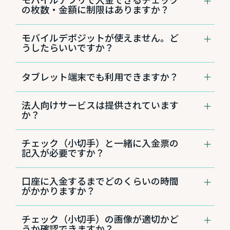
モバイルデポジットを24時間いつでもご利用い
Apple®デバイスは
App Store®
を利用くださ
ップします。
の枚数・金額に制限はありますか？
ただけます。
い。
［Central Pacific Bank］→［アンインスト
【モバイルデポジットの利用手順】
初めてモバイルアプリをご利用されるお客さま
ひとつの口座につき一日$10,000まで、月に
ール］をタップします。
１. モバイルアプリを起動、ログイン
は初回登録が必要です。
モバイルデポジットが使えません。ど
$30,000まで入金が可能です。この金額内であ
２. スマホ画面の下にある「Deposits」をタッ
うしたらいいですか？
れば、チェックの枚数に制限はありません。
プ
日本にお住まいのお客さまで、モバイルデポジ
モバイルアプリ初回登録の手順はこち
タブレット端末でも利用できますか？
ットがご利用いただけない場合は、入金先の口
ら
座番号と口座名義を別紙にご記入の上、チェッ
クと共に日本語カスタマーサービスまで郵送し
はい。タブレット端末にモバイルアプリをダウ
法人向けサービスは提供されています
てください。
ンロードすれば、モバイルデポジットのご利用
か？
郵送先
が可能です。
Central Pacific Bank
はい。プランBまたはCにご登録されている法
Japanese Customer Service
チェック（小切手）と一緒に入金票の
人のお客さまは、モバイルデポジットをご利用
P.O. BOX 3590
記入が必要ですか？
いただけます。
Honolulu, HI 96811-3590
なお、現在ハワイにいらっしゃるお客さまは、
いいえ。アプリが自動的に入金票を作成します
チェックを郵送していただくほか、セントラル
口座に入金するまでどのくらいの時間
ので、記入は不要です。
パシフィック バンクの
店舗
および一部のATM
がかかりますか？
にてチェックのデポジット（入金）が可能で
す。
銀行営業日のハワイ時間午後6時までにモバイ
チェック（小切手）の画像が適切かど
ルデポジットの操作をすると、翌日に入金がご
うか確認できますか？
確認いただけます。午後６時以降にモバイルデ