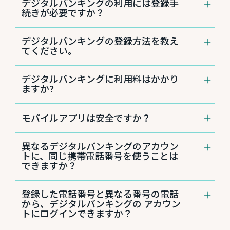
デジタルバンキングの利用には登録手
ザを使って行う「
インターネットバンキング
」
デジタルバンキングには、WEBブラウザを使
続きが必要ですか？
と、モバイル端末に専用アプリをダウンロード
って行う「インターネットバンキング」と、ス
して使う「
モバイルアプリ
」の両方を無料でご
マートフォンやタブレットなどに専用アプリを
はい。デジタルバンキングをご利用いただくに
利用いただけます。
ダウンロードして使う「モバイルアプリ」の2
デジタルバンキングの登録方法を教え
は、初回登録が必要です。WEBの初回登録ペー
種類の方法があります。
てください。
ジ、またはモバイルアプリから手続きが可能で
※アメリカ非居住者のお客様は、送金など、
す。
一部ご利用できない機能がございます。
セントラル パシフィック バンクのデジタルバ
デジタルバンキングに利用料はかかり
ンキングをご利用希望のお客さまは、パソコン
ますか?
やスマートフォンからご登録ください。
初回登録はこちら
デジタルバンキングの詳細はこちら
WEBブラウザを使ったインターネットバンキン
デジタルバンキングは無料で提供しておりま
グ初回登録の手順は
こちらをご覧ください
（個
モバイルアプリは安全ですか？
す。ただし、デジタルバンキングをご利用の際
人口座用）。
に必要なインターネットのデータ使用料はお客
モバイルアプリでの初回登録の手順は
こちらを
さまのご負担となります。詳しくはご利用の携
はい。セントラル パシフィック バンクのモバ
ご覧ください
。
異なるデジタルバンキングのアカウン
帯電話会社やプロバイダーにお問い合わせくだ
イルアプリは、業界標準のセキュリティプロト
法人口座の手順は
こちらをご覧ください
。
トに、同じ携帯電話番号を使うことは
さい。
コルを用い、以下を含むデジタルバンキングと
できますか？
同じセキュリティインフラを使用しています。
ご本人確認のためのワンタイムパスワードが届
かない場合は、日本語
カスタマーサービスセン
はい、できます。ひとつの電話番号を複数回登
指紋認証と顔認証のマルチ認証を採用
ター
808-544-5625までご連絡ください。
登録した電話番号と異なる番号の電話
録が可能です。
インターネットを介したモバイルデバイス
から、デジタルバンキングの アカウン
とモバイルバンキングサーバー間の全トラ
トにログインできますか？
フィックに、128ビット暗号AESによる最
高レベルのHTTPS暗号化を適用。