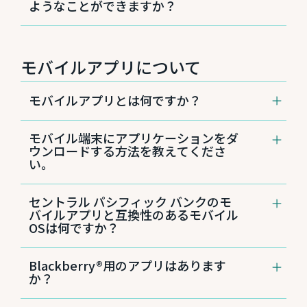
ようなことができますか？
など）を立ち上げて
https://jp.cpb.bank
を開く
1.インターネットバンキングまたはモバイルア
と、自動的にスマートフォンやタブレット端末
プリでログイン
「eステートメントの設定方法（法
スマートフォンやタブレット端末でも、パソコ
に最適化したWEBサイトが表示されます。
2.「Other Services（その他のサービス）」
ンでも、当行のWEBサイトでは同じ機能とサー
人）」を見る
→「Mobile Banking（モバイルバンキン
ビスをご利用いただけます。詳しくは
インター
グ）」を開く
モバイルアプリについて
ネットバンキングのページ
をご覧ください。
3.「Unenroll（登録解除）」を選択
4.モバイルバンキングの登録を解除
モバイルアプリとは何ですか？
セントラル パシフィック バンクでは、スマー
モバイル端末にアプリケーションをダ
トフォンやタブレットなどのモバイル端末に専
ウンロードする方法を教えてくださ
用アプリケーションをダウンロードしてデジタ
い。
ルバンキングを利用できる「モバイルアプリ」
サービスを提供しています。
Apple®デバイスの場合：
App Store®でダウン
iPhone®およびiPad®用のアプリケーションを
セントラル パシフィック バンクのモ
ロード
App Store®
で、Android™用のアプリケーショ
バイルアプリと互換性のあるモバイル
Android™デバイスの場合：
Google Play™
ンは
Google Play™store
で提供しています。各
OSは何ですか？
storeでダウンロード
ストアで「Central Pacific Bank」と検索し、ダ
ウンロードしてご利用ください。どちらも無料
iOS®はバージョン5.1.1以降、Android™デバイ
App Store®およびGoogle Play™ storeは、どち
です。
Blackberry®用のアプリはあります
スはバージョン2.2以降に対応しています。
らもそれぞれのスマートフォンに標準装備され
詳しくは
モバイルアプリのページ
をご覧くださ
か？
ているアプリケーションです。また、パソコン
い。
からもアクセスすることができます。
現在は対応していません。