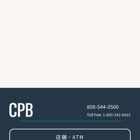
ているサインを記入し、その下に「For CPB
Mobile Deposit Only」と記入
６. アプリの指示に従って、チェックの表と裏
の写真を撮影
７. Submitをタップ
なお、モバイルアプリをこれから初めてお使い
になる方は、CPBモバイルアプリをダウンロー
ドし、初回登録をしていただく必要がありま
す。モバイルアプリのダウンロードには、
Android™デバイス
は
Google Play™store
、
Apple®デバイス
は
App Store®
を
を利用くださ
808-544-0500
い。
Toll Free: 1-800-342-8422
モバイルアプリ初回登録の手順はこち
店舗・ATM
ら