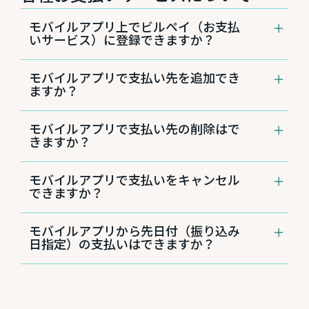
モバイルアプリ上でビルペイ（お支払
いサービス）に登録できますか？
現在は対応しておりません。ビルペイ（お支払
モバイルアプリで支払い先を追加でき
いサービス）への登録は、WEBブラウザを使用
ますか？
したインターネットバンキングでのみお申し込
みが可能です。
現在は対応しておりません。支払い先の追加
モバイルアプリで支払い先の削除はで
は、WEBブラウザを使用したインターネットバ
きますか？
ンキング上で操作できます。
現在は対応しておりません。ビルペイ（お支払
モバイルアプリで支払いをキャンセル
いサービス）の支払い先の追加・編集・削除
できますか？
は、WEBブラウザを使用したインターネットバ
ンキングで操作が可能です。
４. 「Deposit to」で入金したい口座を選択
現在は対応しておりません。ビルペイ（お支払
モバイルアプリから先日付（振り込み
し、チェックに記入された金額を入力
いサービス）の支払いの編集・キャンセル・削
手順
日指定）の支払いはできますか？
除は、WEBブラウザを使用したインターネット
アカウントにアクセスし、「Bill Pay（ビル
バンキングで操作が可能です。
ペイ）」のタブをクリック
はい。お支払い先が受け取る日付「Delivery
ビルペイの画面が開いたら、メニューから
Date of Payments（お支払い決済日）」を設定
手順
することができます。
「Manage My Bills（支払い予定を編集）」
アカウントにアクセスし、「Bill Pay（ビル