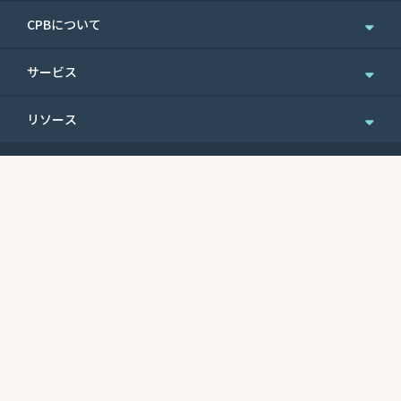
CPBについて
企業情報
サービス
ニュース＆お知らせ
個人のお客さま
リソース
IR情報
法人のお客さま
English Site
ニュースレターのご登録
Routing No.
Swift Code
ウェルスマネジメント
便利なフォーム
121301578
CEPBUS77
商業銀行サービス
最近の利率
サイトマップ