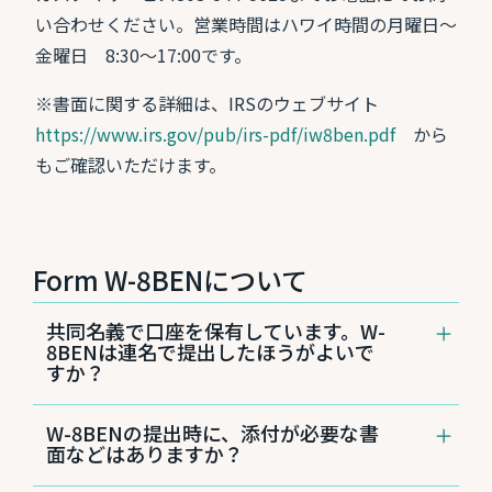
い合わせください。営業時間はハワイ時間の月曜日～
金曜日 8:30～17:00です。
※書面に関する詳細は、IRSのウェブサイト
https://www.irs.gov/pub/irs-pdf/iw8ben.pdf
から
もご確認いただけます。
Form W-8BENについて
共同名義で口座を保有しています。W-
8BENは連名で提出したほうがよいで
すか？
W-8BENは、単独名義または共同名義に関わら
W-8BENの提出時に、添付が必要な書
ず、お一人ごとにご提出をお願いしておりま
面などはありますか？
す。記入されている名前は変更せず、そのまま
ご提出ください。書類が不足している場合は、