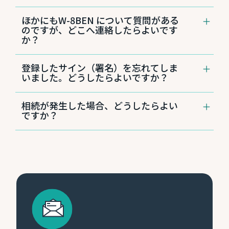
いては、ステートメント（ご利用明細）やデジ
3番「Permanent Address」は、現在お住まい
タルバンキングをご参照ください。
ほかにもW-8BEN について質問がある
の住所をご記入ください。郵送物（ステートメ
のですが、どこへ連絡したらよいです
ントなど）をお住まいの住所以外の場所へ転送
か？
をご希望される場合のみ、4番「Mailing
Address」のご記入をお願いします。
日本語カスタマーサービスセンター808-544-
登録したサイン（署名）を忘れてしま
5625まで電話にてお問い合わせください。
いました。どうしたらよいですか？
W8BENに関する疑問が解消した上で、書類の
投函をお願いいたします。
日本語カスタマーサービスセンター808-544-
相続が発生した場合、どうしたらよい
5625にて、ご本人様確認後、ご案内いたしま
ですか？
す。メールではご本人様確認が出来ないため、
メールでのご連絡ではお答えできません。必ず
まずは日本語カスタマーサービスセンター808-
お電話でお問い合わせください。
544-5625まで、お電話にてご連絡ください。