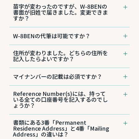
とくに添付書面は必要ありません。当行からの
下記よりダウンロードしてご利用ください。
苗字が変わったのですが、W-8BENの
郵送物の送付先（Mailing Address）をアメリカ
https://www.irs.gov/pub/irs-pdf/fw8ben.pdf
書面が旧姓で届きました。変更できま
にする場合のみ、以下2点のご提出をお願いし
すか？
ます。
パスポートのコピー
W-8BENで氏名変更のお手続きはできません。
送付住所をアメリカにされる理由を明記し
W-8BENの代筆は可能ですか？
まずは現在登録されている名前・登録署名でご
たご署名入りの英文書面
提出をお願いいたします。氏名変更に関するお
手続きは、別途、日本語カスタマーサービスセ
いいえ。代筆は基本的にはできません。口座名
住所が変わりました。どちらの住所を
ンター808-544-5625まで電話にてお問い合わ
義人であるご本人様がご記入いただくよう、お
記入したらよいですか？
せください。
願いいたします。
W-8BENのPART1の3番「Permanent
マイナンバーの記載は必須ですか？
Residence Address」に新しい住所をご記入く
ださい。W-8BENを受領次第、ご記入いただい
た住所に更新いたします。
いいえ、必須ではありません。マイナンバーを
Reference Number(s)には、持って
ご記入されない場合は、6bの▢にチェック
いる全ての口座番号を記入するのでし
（レ）をつけてください。
ょうか？
当行にお持ちの口座番号のうち、1つの口座番
書類にある3番「Permanent
号をご記入ください。
Residence Address」と4番「Mailing
※ご注意：口座番号は、デビットカードに記載
Address」の違いは？
されている番号とは異なります。口座番号につ