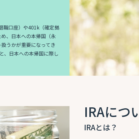
退職口座）や401k（確定拠
ため、日本への本帰国（永
う扱うかが重要になってき
知識と、日本への本帰国に際し
。
IRAにつ
IRAとは？