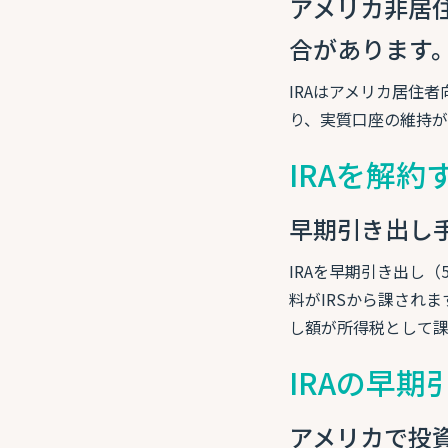
アメリカ非居
合があります
IRAはアメリカ居住
り、実質口座の維持が
IRAを解
早期引き出し
IRAを早期引き出し
料がIRSから課され
し額が所得税として課
IRAの早
アメリカで投