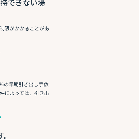
維持できない場
に制限がかかることがあ
？
0%の早期引き出し手数
条件によっては、引き出
？
す。