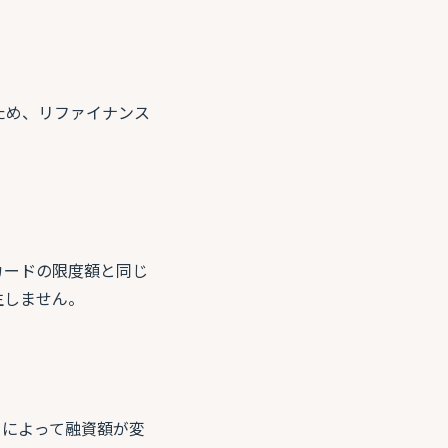
ため、リファイナンス
カードの限度額と同じ
生しません。
）によって融資額が変