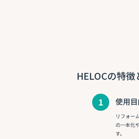
HELOCの特
1
使用目
リフォー
の一本化
す。