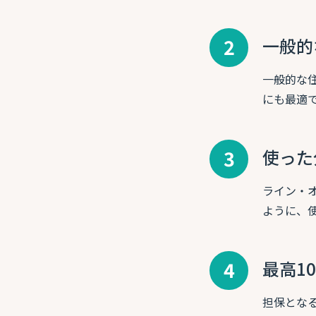
2
一般的
一般的な
にも最適
3
使った
ライン・
ように、
4
最高1
担保とな