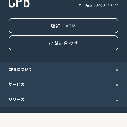
Toll Free: 1-800-342-8422
店舗・ATM
お問い合わせ
CPBについて
企業情報
サービス
ニュース＆お知らせ
個人のお客さま
リソース
IR情報
法人のお客さま
English Site
ニュースレターのご登録
Routing No.
Swift Code
ウェルスマネジメント
便利なフォーム
121301578
CEPBUS77