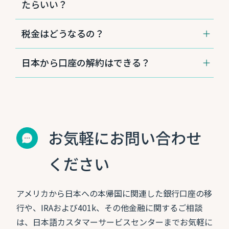
い。CPB経由で作成したクレジットカードにつ
CPBでは、アメリカ非居住者でも口座を保持す
たらいい？
です。リファイナンスのお手続きも日本語で丁
いては、Elan社にお問合せください。CPBクレ
ることができます。また、日本語に対応したサ
車を引き続き保有する場合、CPBでリファイナ
寧にサポートいたします。物件を売却する場合
ジットカードの
詳細はこちら（英語）。
ービスも充実しており、 多くのお客さまから定
税金はどうなるの？
ンスすることができます。リファイナンスのお
は、住宅ローンを売却金や預金等で完済する必
評を頂いております。ご興味のある方は
日本語
手続きも日本語で丁寧にサポートいたします。
要があります。
カスタマーサービス
にお問合せください。
銀行商品で発生した利息について、W-8BENを
日本から口座の解約はできる？
車を売却する場合は、残りのローンを完済する
提出している場合、アメリカでは徴税されませ
必要があります。
ん。日本で税金の申告が必要かについては、日
CPBの口座をお持ちの方は、現在、日本から口
本の税理士等の専門家にお問い合わせくださ
座解約手続きをすることが可能です。ただし、
い。なお、アメリカの投資商品の課税について
随時状況により変更される可能性がありますの
は、商品や契約形態によるため、個別でのご案
で、解約をご検討されている方は
日本語カスタ
内となります。
お気軽にお問い合わせ
マーサービス
までお問合せください。
ください
アメリカから日本への本帰国に関連した銀行口座の移
行や、IRAおよび401k、その他金融に関するご相談
は、日本語カスタマーサービスセンターまでお気軽に