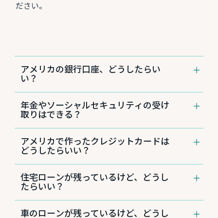
ださい。
アメリカの銀行口座、どうしたらい
い？
CPBでは日本に本帰国後も口座を維持できま
年金やソーシャルセキュリティの受け
す。
取りはできる？
アメリカの銀行口座を維持することは、日本の
CPBで口座をお持ちの場合、日本からの年金の
銀行にはない多くのメリットがあります。ただ
アメリカで作ったクレジットカードは
受け取り、またアメリカのソーシャルセキュリ
し、居住国とは異なる法制度が適用されること
どうしたらいい？
ティを受け取ることが可能です。
などから、口座管理が複雑になる場合や、お客
日本に本帰国した後も、アメリカのクレジット
さまご自身が責任をもって対応する必要がある
住宅ローンが残っているけど、どうし
カードをそのまま利用できるかについては、各
ことも事実です。
詳しくはこちらをご覧くださ
たらいい？
種クレジットカードによって異なります。ご利
い
。
日本帰国後にアメリカの物件を継続して保有す
用のクレジットカード会社にお問合せくださ
車のローンが残っているけど、どうし
る場合、CPBでリファイナンスすることが可能