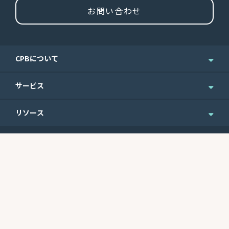
お問い合わせ
CPBについて
企業情報
サービス
ニュース＆お知らせ
個人のお客さま
リソース
IR情報
法人のお客さま
English Site
ニュースレターのご登録
Routing No.
Swift Code
ウェルスマネジメント
便利なフォーム
121301578
CEPBUS77
商業銀行サービス
最近の利率
サイトマップ