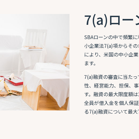
7(a)ロ
SBAローンの中で頻繁
小企業法7(a)項からそ
により、米国の中小企業
ます。
7(a)融資の審査に当
性、経営能力、担保、事
す。融資の最大限度額は
全員が借入金を個人保証
る7(a)融資について最