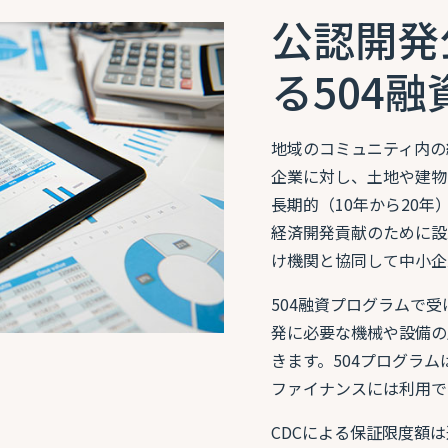
公認開発
る504
地域のコミュニティ内の
企業に対し、土地や建物
長期的（10年から20年
経済開発貢献のために設
け機関と協同して中小企
504融資プログラムで
発に必要な機械や設備の
きます。504プログラ
ファイナンスには利用で
CDCによる保証限度額