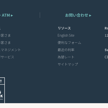
ATM ▸
お問い合わせ ▸
ス
リソース
R
お客さま
English Site
1
お客さま
便利なフォーム
スマネジメント
最近の利率
S
行サービス
為替レート
C
サイトマップ