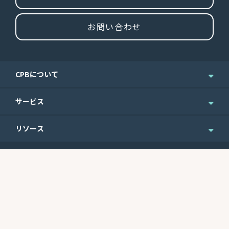
お問い合わせ
CPBについて
企業情報
サービス
ニュース＆お知らせ
個人のお客さま
リソース
IR情報
法人のお客さま
English Site
ニュースレターのご登録
Routing No.
Swift Code
ウェルスマネジメント
便利なフォーム
121301578
CEPBUS77
商業銀行サービス
最近の利率
サイトマップ