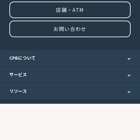
店舗・ATM
お問い合わせ
CPBについて
企業情報
サービス
ニュース＆お知らせ
個人のお客さま
リソース
IR情報
法人のお客さま
English Site
ニュースレターのご登録
Routing No.
Swift Code
ウェルスマネジメント
便利なフォーム
121301578
CEPBUS77
商業銀行サービス
最近の利率