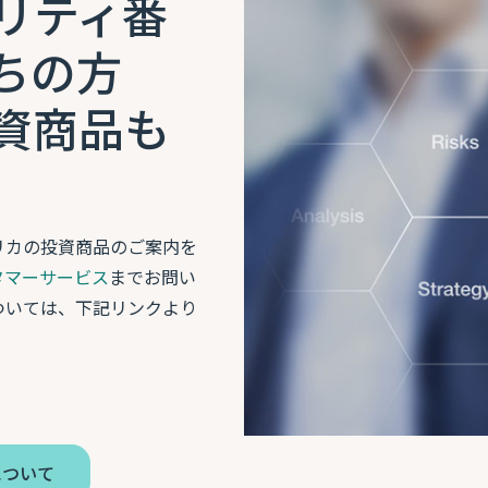
リティ番
ちの方
資商品も
リカの投資商品のご案内を
タマーサービス
までお問い
ついては、下記リンクより
について