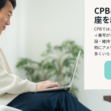
CP
座を
CPBで
ィ番号が
設・維持
時にアメ
多くいら