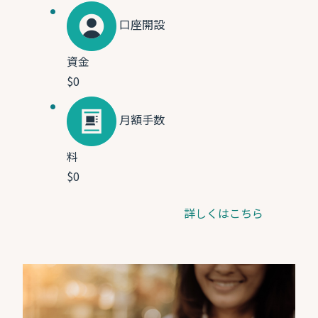
口座開設
資金
$0
月額手数
料
$0
詳しくはこちら