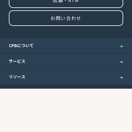
店舗・ATM
お問い合わせ
CPBについて
企業情報
サービス
ニュース＆お知らせ
個人のお客さま
リソース
IR情報
法人のお客さま
English Site
ニュースレターのご登録
Routing No.
Swift Code
ウェルスマネジメント
便利なフォーム
121301578
CEPBUS77
商業銀行サービス
最近の利率
サイトマップ