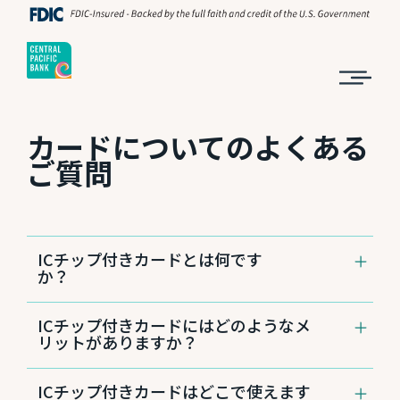
カードについてのよくある
ご質問
ICチップ付きカードとは何です
か？
ICチップ付きカードとは、従来の磁気ストライ
ICチップ付きカードにはどのようなメ
プカードに比べて偽造が難しいと言われる
リットがありますか？
「IC（集積回路）チップ」を搭載したカードで
す。ICチップにはお客さまのカード番号やお名
ICチップのない旧式カードは「磁気ストライプ
前をはじめ、高度に暗号化されたさまざまな口
ICチップ付きカードはどこで使えます
カード」と呼ばれ、カード裏面に貼られた黒い
座情報が保存されていますが、その他の個人情