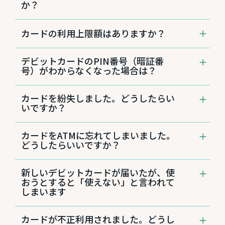
か？
テープにカード番号や有効期限などの情報が保
報は含まれていません。 決済は専用端末を使っ
存されています。
て一回ごとに独自認証されます。カード情報を
専用端末を設置しているお店ならどこでも利用
一方、ICチップ付きカードはICチップに情報が
不正に読み取るスキミングに強いため、セキュ
カードの利用上限額はありますか？
できます。ICチップ付きカードを端末に挿入し
保存され、磁気ストライプカードに比べて膨大
リティが高いことが特徴です。
て、PIN番号（暗証番号）を入力。カードを端
な情報量を記憶することが可能となっていま
末から引き抜き、レシートを受け取ったら決済
あります。ATMでのお引き出しは１日1,000ド
す。
デビットカードのPIN番号（暗証番
は完了です。また、オンラインでショッピング
ルまで、お買い物は１日5,000ドルまでです。
そして、セキュリティ機能の高さもメリットの
号）がわからなくなった場合は？
する際のお支払いや、ATMでもご利用いただけ
お買い物については、上限を一時的に上げるこ
ひとつです。ICチップ付きカードは記録されて
ます。安全性が高いため、ハワイはもちろん、
とが可能です。ご希望の方は、ご利用される３
いる情報を暗号化して管理することから、カー
日本語
カスタマーサービスセンター
808-544-
アメリカ本土、日本など世界各国で便利にお使
日前までに日本語
カスタマーサービスセンター
ド情報を解析することが難しくなっています。
カードを紛失しました。どうしたらい
5625、または1-800-342-8422（アメリカ国
いいただけます。
808-544-5625、または1-800-342-8422（アメ
そのため、情報を盗み取り、偽造や不正利用を
いですか？
内・グアム・サイパン・カナダのお客さま）ま
リカ国内・グアム・サイパン・カナダのお客さ
するスキミングに強く、安心してご利用いただ
でお電話ください。なお、PIN番号は、セント
ま）までお電話ください。
けます。
カードを紛失したり、盗難の被害に遭った場合
ラル パシフィック バンクの
店舗
でも変更でき
カードをATMに忘れてしまいました。
は、すぐに下記の番号までお電話いただき、カ
ます。
どうしたらいいですか？
ード停止手続きを行ってください（英語でのご
案内になります）。
デビットカードやキャッシュカードをATMでご
新しいデビットカードが届いたが、使
利用後、ATM端末から抜き取るのを忘れてしま
デビットカードおよびキャッシュカードを紛失
おうとすると「使えない」と言われて
った場合、一定時間が過ぎるとカードは自動的
した場合
しまいます
にATMに回収されます。再発行のお手続きは、
808-544-0500 または 1-800-342-8422
1-800-554-8969までお電話にてご連絡くださ
新しいデビットカードは、ご利用になる前にア
い（英語でのご案内になります）。
クレジットカードを紛失した場合
カードが不正利用されました。どうし
クティベートの作業をする必要があります。ア
1-800-558-3424