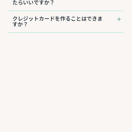
たらいいですか？
クティベートはお電話にて行います。下記の番
号にて、英語の音声ガイダンスに従ってアクテ
不正利用が発覚したら、すぐに下記の番号まで
ィベートを行ってください。
クレジットカードを作ることはできま
お電話いただき、カード停止手続きを行ってく
すか？
ださい（英語でのご案内になります）。
アメリカ国内からおかけの場合
1-800-708-7119
アメリカでクレジットカードを作るには、ソー
デビットカードおよびキャッシュカードの場合
シャルセキュリティ番号とアメリカでのクレジ
1-800-554-8969
日本語カスタマーサービスセンター
ットヒストリーが必要です。ソーシャルセキュ
808-544-5625
リティ番号とクレジットヒストリーをお持ちの
クレジットカードの場合
（営業時間は月〜金曜8:30〜17:00）
方は、店舗にてクレジットカード発行のお申し
1-800-558-3424
込み手続きをしてください。日本をはじめアメ
リカ国外にお住まいの方は、ソーシャルセキュ
リティ番号がないためクレジットカードの作成
は非常に困難です。