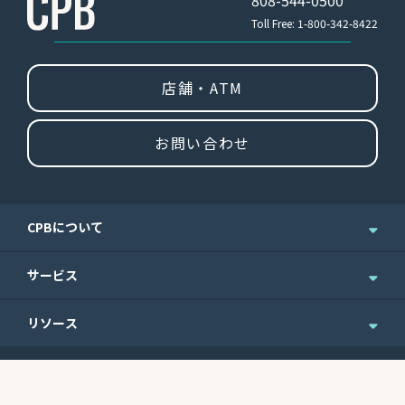
Toll Free: 1-800-342-8422
店舗・ATM
お問い合わせ
CPBについて
企業情報
サービス
ニュース＆お知らせ
個人のお客さま
リソース
IR情報
法人のお客さま
English Site
ニュースレターのご登録
Routing No.
Swift Code
ウェルスマネジメント
便利なフォーム
121301578
CEPBUS77