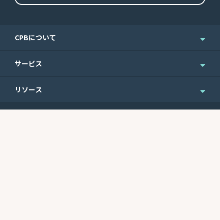
CPBについて
企業情報
サービス
ニュース＆お知らせ
個人のお客さま
リソース
IR情報
法人のお客さま
English Site
ニュースレターのご登録
Routing No.
Swift Code
ウェルスマネジメント
便利なフォーム
121301578
CEPBUS77
商業銀行サービス
最近の利率
サイトマップ