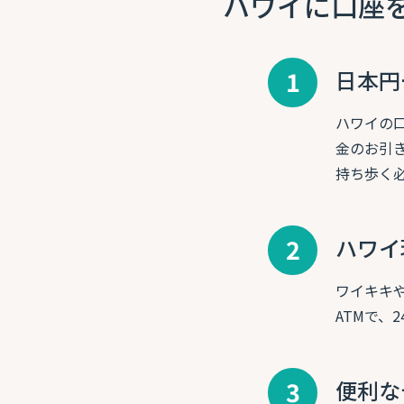
ハワイに口座
1
日本円
ハワイの
金のお引
持ち歩く
2
ハワイ
ワイキキや
ATMで、
3
便利な