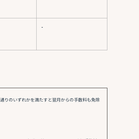
-
３通りのいずれかを満たすと翌月からの手数料も免除
）