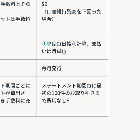
月額手数料とその
$9
（口座維持残高を下回った
ジットは手数料
場合）
）
利息
は毎日複利計算、支払
いは月単位
毎月発行
ント期間ごとに
ステートメント期間毎に最
ットが算出さ
初の100件のお取り引きま
2
引き手数料に充
で費用なし