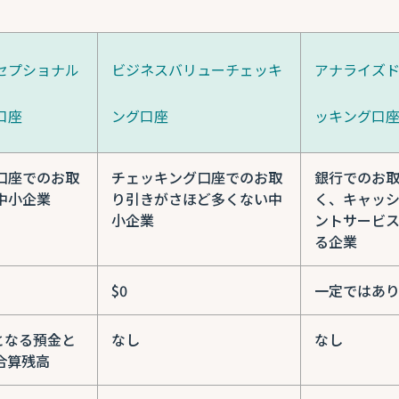
セプショナル
ビジネスバリューチェッキ
アナライズ
口座
ング口座
ッキング口
口座でのお取
チェッキング口座でのお取
銀行でのお
中小企業
り引きがさほど多くない中
く、キャッ
小企業
ントサービ
る企業
$0
一定ではあ
象となる預金と
なし
なし
合算残高