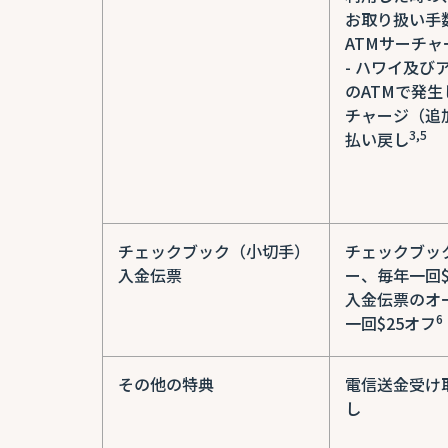
お取り扱い手
ATMサーチ
- ハワイ及び
のATMで発生
チャージ（追
3,5
払い戻し
チェックブック（小切手）
チェックブッ
入金伝票
ー、毎年一回$
入金伝票のオ
6
一回$25オフ
その他の特典
電信送金受け
し