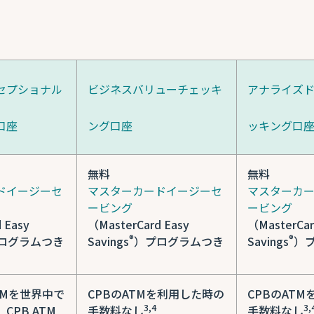
セプショナル
ビジネスバリューチェッキ
アナライズ
口座
ング口座
ッキング口
無料
無料
ドイージーセ
マスターカードイージーセ
マスターカ
ービング
ービング
 Easy
（MasterCard Easy
（MasterCar
®
®
ログラムつき
Savings
）プログラムつき
Savings
）
TMを世界中で
CPBのATMを利用した時の
CPBのAT
3,4
3,
CPB ATM
手数料なし
手数料なし