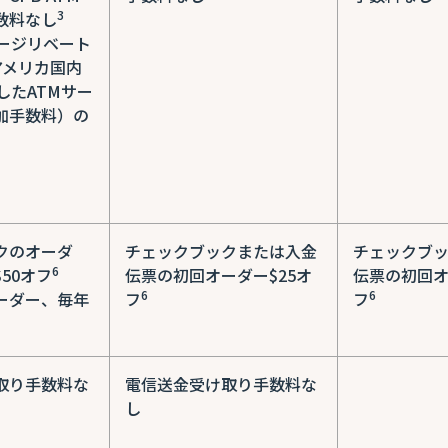
3
数料なし
ャージリベート
アメリカ国内
したATMサー
加手数料）の
クのオーダ
チェックブックまたは入金
チェックブ
6
50オフ
伝票の初回オーダー$25オ
伝票の初回オ
6
6
ーダー、毎年
フ
フ
取り手数料な
電信送金受け取り手数料な
し