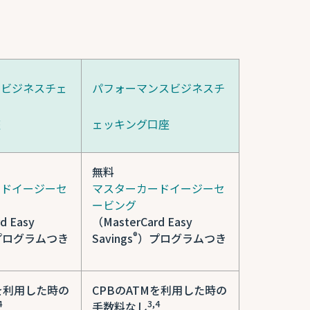
ドビジネスチェ
パフォーマンスビジネスチ
座
ェッキング口座
無料
ードイージーセ
マスターカードイージーセ
ービング
d Easy
（MasterCard Easy
®
プログラムつき
Savings
）プログラムつき
Mを利用した時の
CPBのATMを利用した時の
4
3,4
手数料なし