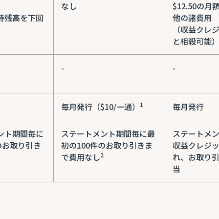
なし
$12.50の
持残高を下回
他の諸費用
（収益クレ
と相殺可能
-
-
1
毎月発行（$10/一通）
毎月発行
ント期間毎に
ステートメント期間毎に最
ステートメ
のお取り引き
初の100件のお取り引きま
収益クレジ
2
で費用なし
れ、お取り
当