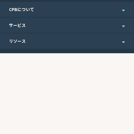
CPBについて
企業情報
サービス
ニュース＆お知らせ
個人のお客さま
リソース
IR情報
法人のお客さま
English Site
ニュースレターのご登録
Routing No.
Swift Code
ウェルスマネジメント
便利なフォーム
121301578
CEPBUS77
商業銀行サービス
最近の利率
サイトマップ