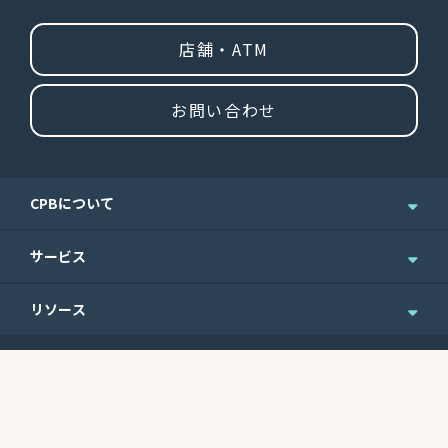
店舗・ATM
お問い合わせ
CPBについて
企業情報
サービス
ニュース＆お知らせ
個人のお客さま
リソース
IR情報
法人のお客さま
English Site
ニュースレターのご登録
Routing No.
Swift Code
ウェルスマネジメント
便利なフォーム
121301578
CEPBUS77
商業銀行サービス
最近の利率