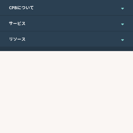
CPBについて
企業情報
サービス
ニュース＆お知らせ
個人のお客さま
リソース
IR情報
法人のお客さま
English Site
ニュースレターのご登録
Routing No.
Swift Code
ウェルスマネジメント
便利なフォーム
121301578
CEPBUS77
商業銀行サービス
最近の利率
サイトマップ