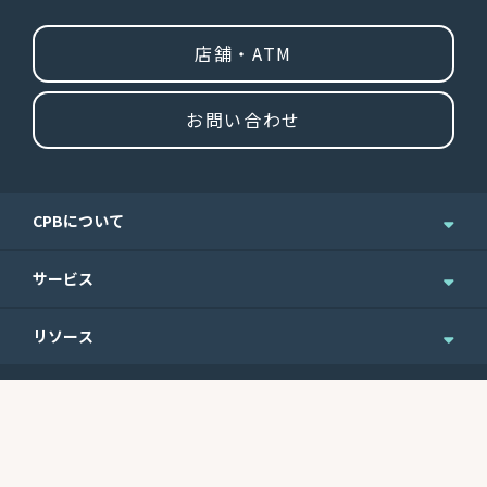
店舗・ATM
お問い合わせ
CPBについて
企業情報
サービス
ニュース＆お知らせ
個人のお客さま
リソース
IR情報
法人のお客さま
English Site
ニュースレターのご登録
Routing No.
Swift Code
ウェルスマネジメント
便利なフォーム
121301578
CEPBUS77
商業銀行サービス
最近の利率