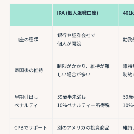
IRA (
個人退職口座)
40
銀行や証券会社で
口座の種類
勤務
個人が開設
制限がかかり、維持が難
維持
帰国後の維持
しい場合が多い
制約
早期引出し
59
歳半未満は
59
歳
ペナルティ
10%
ペナルティ＋所得税
10%
CPBでサポート
別のアメリカの投資商品
維持