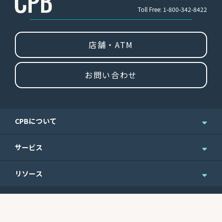
Toll Free: 1-800-342-8422
店舗・ATM
お問い合わせ
CPBについて
企業情報
サービス
ニュース＆お知らせ
個人のお客さま
リソース
IR情報
法人のお客さま
English Site
ニュースレターのご登録
Routing No.
Swift Code
ウェルスマネジメント
便利なフォーム
121301578
CEPBUS77